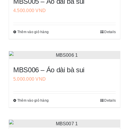
MBS005 – Áo dài bà sui
4.500.000
VND
Thêm vào giỏ hàng
Details
Sản
phẩm
này
có
nhiều
MBS006 – Áo dài bà sui
biến
5.000.000
VND
thể.
Các
tùy
Thêm vào giỏ hàng
Details
Sản
chọn
phẩm
có
này
thể
có
được