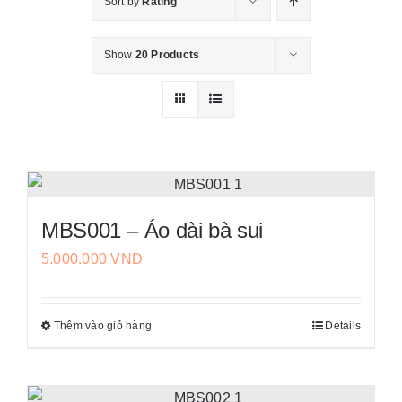
Sort by
Rating
Váy Cưới
Show
20 Products
Đầm Dạ Hội
Thư viện
Tin Tức
MBS001 – Áo dài bà sui
Liên Hệ
5.000.000
VND
Thêm vào giỏ hàng
Details
Sản
phẩm
này
có