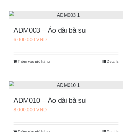
có
thể
được
chọn
ADM003 – Áo dài bà sui
trên
6.000.000
VND
trang
sản
phẩm
Thêm vào giỏ hàng
Details
ADM010 – Áo dài bà sui
8.000.000
VND
Thêm vào giỏ hàng
Details