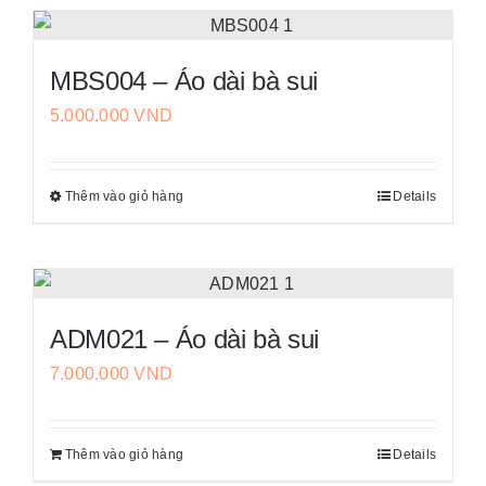
này
thể
có
được
nhiều
chọn
MBS004 – Áo dài bà sui
biến
trên
5.000.000
VND
thể.
trang
Các
sản
tùy
phẩm
Thêm vào giỏ hàng
Details
Sản
chọn
phẩm
có
này
thể
có
được
nhiều
chọn
ADM021 – Áo dài bà sui
biến
trên
7.000.000
VND
thể.
trang
Các
sản
tùy
phẩm
Thêm vào giỏ hàng
Details
chọn