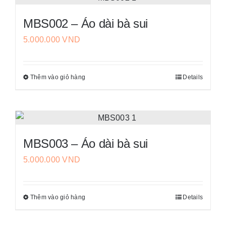
nhiều
MBS002 – Áo dài bà sui
biến
5.000.000
VND
thể.
Các
tùy
Thêm vào giỏ hàng
Details
Sản
chọn
phẩm
có
này
thể
có
được
nhiều
chọn
MBS003 – Áo dài bà sui
biến
trên
5.000.000
VND
thể.
trang
Các
sản
tùy
phẩm
Thêm vào giỏ hàng
Details
Sản
chọn
phẩm
có