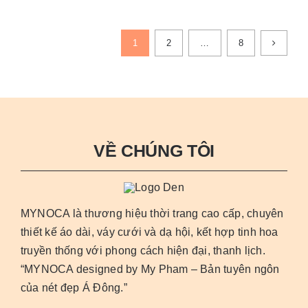
này
thể
có
được
1
2
…
8
nhiều
chọn
biến
trên
thể.
trang
Các
sản
tùy
phẩm
chọn
VỀ CHÚNG TÔI
có
thể
được
MYNOCA là thương hiệu thời trang cao cấp, chuyên
chọn
thiết kế áo dài, váy cưới và dạ hội, kết hợp tinh hoa
trên
truyền thống với phong cách hiện đại, thanh lịch.
trang
“MYNOCA designed by My Pham – Bản tuyên ngôn
sản
của nét đẹp Á Đông.”
phẩm