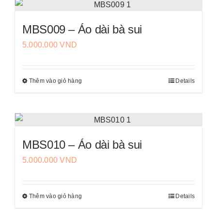
có
được
nhiều
chọn
MBS009 – Áo dài bà sui
biến
trên
5.000.000
VND
thể.
trang
Các
sản
tùy
phẩm
Thêm vào giỏ hàng
Details
Sản
chọn
phẩm
có
này
thể
có
được
nhiều
chọn
MBS010 – Áo dài bà sui
biến
trên
5.000.000
VND
thể.
trang
Các
sản
tùy
phẩm
Thêm vào giỏ hàng
Details
Sản
chọn
phẩm
có