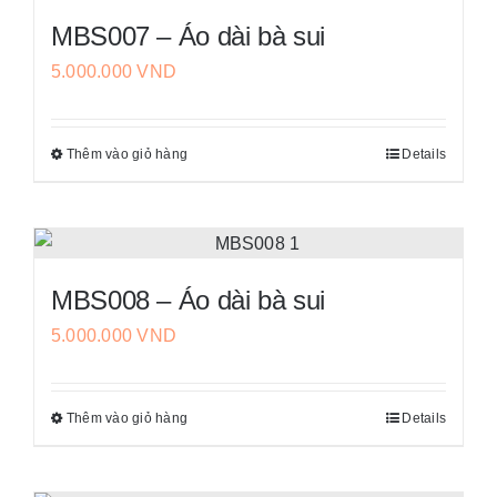
nhiều
chọn
MBS007 – Áo dài bà sui
biến
trên
5.000.000
VND
thể.
trang
Các
sản
tùy
phẩm
Thêm vào giỏ hàng
Details
Sản
chọn
phẩm
có
này
thể
có
được
nhiều
chọn
MBS008 – Áo dài bà sui
biến
trên
5.000.000
VND
thể.
trang
Các
sản
tùy
phẩm
Thêm vào giỏ hàng
Details
Sản
chọn
phẩm
có
này
thể