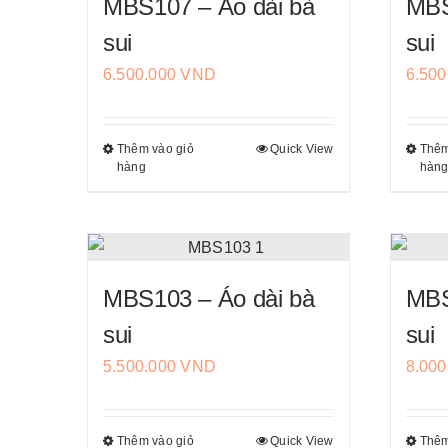
sản
MBS107 – Áo dài bà
MBS
thể.
phẩm
sui
sui
Các
6.500.000
VND
6.50
tùy
chọn
có
Thêm vào giỏ
Quick View
Thêm
Sản
thể
hàng
hàn
phẩm
được
này
chọn
có
trên
nhiều
trang
biến
sản
MBS103 – Áo dài bà
MBS
thể.
phẩm
sui
sui
Các
5.500.000
VND
8.00
tùy
chọn
có
Thêm vào giỏ
Quick View
Thêm
Sản