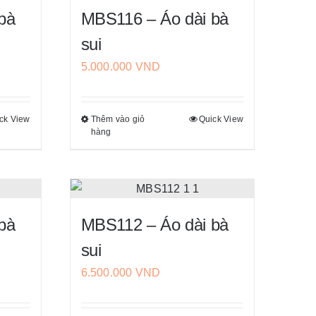
bà
MBS116 – Áo dài bà
sui
5.000.000
VND
ck View
Thêm vào giỏ
Quick View
Sản
hàng
phẩm
này
có
nhiều
biến
bà
MBS112 – Áo dài bà
thể.
sui
Các
6.500.000
VND
tùy
chọn
có