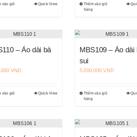
 vào giỏ
Quick View
Thêm vào giỏ
Qui
Sản
Sản
thể
thể
g
hàng
phẩm
phẩm
được
được
này
này
chọn
chọn
có
có
trên
trên
nhiều
nhiều
trang
trang
biến
biến
sản
sản
110 – Áo dài bà
MBS109 – Áo dài
thể.
thể.
phẩm
phẩm
sui
Các
Các
0.000
VND
5.000.000
VND
tùy
tùy
chọn
chọn
có
có
 vào giỏ
Quick View
Thêm vào giỏ
Qui
Sản
Sản
thể
thể
g
hàng
phẩm
phẩm
được
được
này
này
chọn
chọn
có
có
trên
trên
nhiều
nhiều
trang
trang
biến
biến