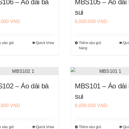
sản
sản
106 – Áo dài bà
MBS105 – Áo dài
thể.
thể.
phẩm
phẩm
sui
Các
Các
0.000
VND
6.000.000
VND
tùy
tùy
chọn
chọn
có
có
 vào giỏ
Quick View
Thêm vào giỏ
Qui
Sản
Sản
thể
thể
g
hàng
phẩm
phẩm
được
được
này
này
chọn
chọn
có
có
trên
trên
nhiều
nhiều
trang
trang
biến
biến
sản
sản
102 – Áo dài bà
MBS101 – Áo dài
thể.
thể.
phẩm
phẩm
sui
Các
Các
0.000
VND
6.000.000
VND
tùy
tùy
chọn
chọn
có
có
 vào giỏ
Quick View
Thêm vào giỏ
Qui
Sản
Sản