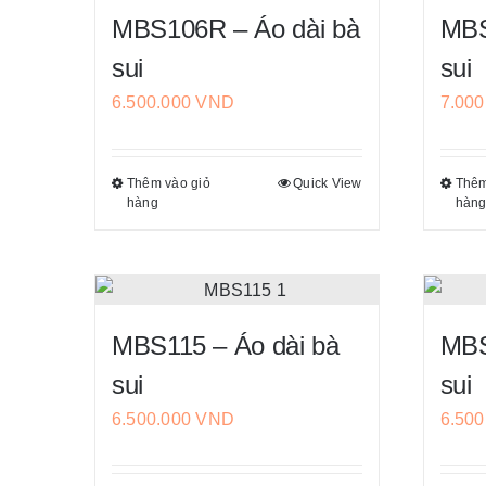
MBS106R – Áo dài bà
MBS
sui
sui
6.500.000
VND
7.00
Thêm vào giỏ
Quick View
Thêm
Sản
hàng
hàn
phẩm
này
có
nhiều
biến
MBS115 – Áo dài bà
MBS
thể.
sui
sui
Các
6.500.000
VND
6.50
tùy
chọn
có