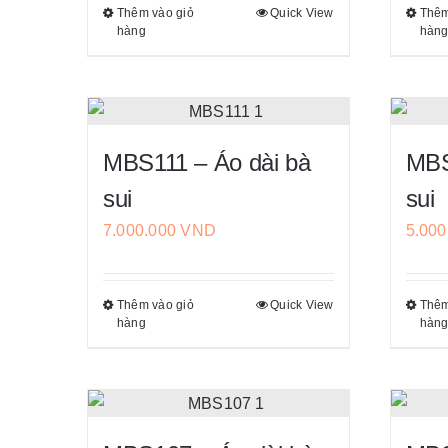
Thêm vào giỏ
Quick View
Thêm
Sản
thể
hàng
hàn
phẩm
được
này
chọn
có
trên
nhiều
trang
biến
sản
MBS111 – Áo dài bà
MBS
thể.
phẩm
sui
sui
Các
7.000.000
VND
5.00
tùy
chọn
có
Thêm vào giỏ
Quick View
Thêm
Sản
thể
hàng
hàn
phẩm
được
này
chọn
có
trên
nhiều
trang
biến