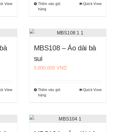
ck View
Thêm vào giỏ
Quick View
Sản
thể
hàng
phẩm
được
này
chọn
có
trên
nhiều
trang
biến
sản
 bà
MBS108 – Áo dài bà
thể.
phẩm
sui
Các
5.000.000
VND
tùy
chọn
có
ck View
Thêm vào giỏ
Quick View
Sản
thể
hàng
phẩm
được
này
chọn
có
trên
nhiều
trang
biến