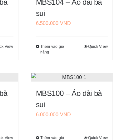
sản
 bà
MBS104 – Áo dài bà
thể.
phẩm
sui
Các
6.500.000
VND
tùy
chọn
có
ck View
Thêm vào giỏ
Quick View
Sản
thể
hàng
phẩm
được
này
chọn
có
trên
nhiều
trang
biến
sản
 bà
MBS100 – Áo dài bà
thể.
phẩm
sui
Các
6.000.000
VND
tùy
chọn
có
ck View
Thêm vào giỏ
Quick View
Sản