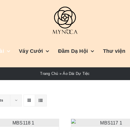
ài
Váy Cưới
Đầm Dạ Hội
Thư viện
Trang Chủ
»
Áo Dài Dự Tiệc
ts