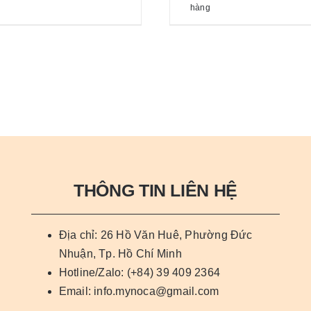
thể
thể
g
hàng
phẩm
phẩm
được
được
này
này
chọn
chọn
có
có
trên
trên
nhiều
nhiều
trang
trang
biến
biến
sản
sản
thể.
thể.
phẩm
phẩm
Các
Các
tùy
tùy
chọn
chọn
có
có
THÔNG TIN LIÊN HỆ
thể
thể
được
được
Địa chỉ: 26 Hồ Văn Huê, Phường Đức
chọn
chọn
Nhuận, Tp. Hồ Chí Minh
trên
trên
Hotline/Zalo: (+84) 39 409 2364
trang
trang
Email: info.mynoca@gmail.com
sản
sản