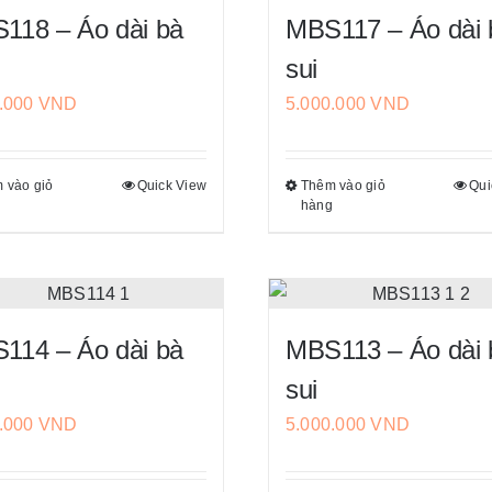
118 – Áo dài bà
MBS117 – Áo dài 
sui
0.000
VND
5.000.000
VND
 vào giỏ
Quick View
Thêm vào giỏ
Qui
Sản
Sản
g
hàng
phẩm
phẩm
này
này
có
có
nhiều
nhiều
biến
biến
114 – Áo dài bà
MBS113 – Áo dài 
thể.
thể.
sui
Các
Các
0.000
VND
5.000.000
VND
tùy
tùy
chọn
chọn
có
có