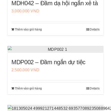
MDH042 – Đầm dạ hội ngắn xẻ tà
biến
trên
3.000.000
VND
thể.
trang
Các
sản
tùy
phẩm
Thêm vào giỏ hàng
Details
chọn
có
thể
được
chọn
MDP002 – Đầm ngắn dự tiệc
trên
2.500.000
VND
trang
sản
phẩm
Thêm vào giỏ hàng
Details