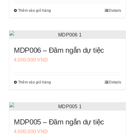
Thêm vào giỏ hàng
Details
Sản
phẩm
này
có
nhiều
MDP006 – Đầm ngắn dự tiệc
biến
4.000.000
VND
thể.
Các
tùy
Thêm vào giỏ hàng
Details
Sản
chọn
phẩm
có
này
thể
có
được
nhiều
chọn
MDP005 – Đầm ngắn dự tiệc
biến
trên
4.000.000
VND
thể.
trang