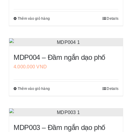
Các
sản
tùy
phẩm
Thêm vào giỏ hàng
Details
Sản
chọn
phẩm
có
này
thể
có
được
nhiều
chọn
MDP004 – Đầm ngắn dạo phố
biến
trên
4.000.000
VND
thể.
trang
Các
sản
tùy
phẩm
Thêm vào giỏ hàng
Details
Sản
chọn
phẩm
có
này
thể
có
được
nhiều
chọn
MDP003 – Đầm ngắn dạo phố
biến
trên