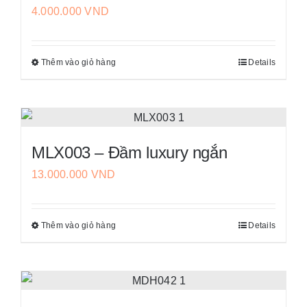
4.000.000
VND
thể.
trang
Các
sản
tùy
phẩm
Thêm vào giỏ hàng
Details
Sản
chọn
phẩm
có
này
thể
có
được
nhiều
chọn
MLX003 – Đầm luxury ngắn
biến
trên
13.000.000
VND
thể.
trang
Các
sản
tùy
phẩm
Thêm vào giỏ hàng
Details
Sản
chọn
phẩm
có
này
thể
có
được
nhiều
chọn