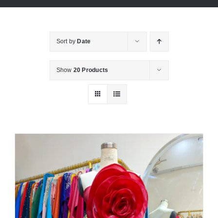
Áo Dài
Sort by
Date
Váy Cưới
Show
20 Products
Đầm Dạ Hội
Thư viện
Tin Tức
Liên Hệ