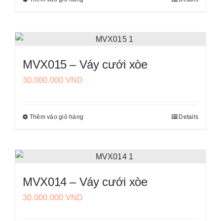
Sản
chọn
phẩm
có
này
thể
có
được
nhiều
chọn
MVX015 – Váy cưới xòe
biến
trên
30.000.000
VND
thể.
trang
Các
sản
tùy
phẩm
Thêm vào giỏ hàng
Details
Sản
chọn
phẩm
có
này
thể
có
được
nhiều
chọn
MVX014 – Váy cưới xòe
biến
trên
30.000.000
VND
thể.
trang
Các
sản