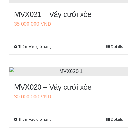
nhiều
MVX021 – Váy cưới xòe
biến
35.000.000
VND
thể.
Các
tùy
Thêm vào giỏ hàng
Details
Sản
chọn
phẩm
có
này
thể
có
được
nhiều
chọn
MVX020 – Váy cưới xòe
biến
trên
30.000.000
VND
thể.
trang
Các
sản
tùy
phẩm
Thêm vào giỏ hàng
Details
Sản
chọn
phẩm
có