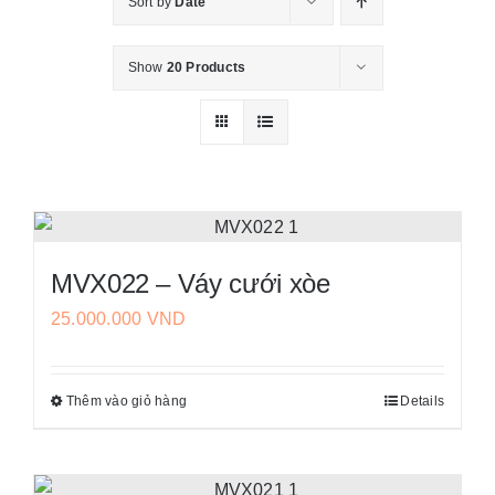
Sort by
Date
Váy Cưới
Show
20 Products
Đầm Dạ Hội
Thư viện
Tin Tức
MVX022 – Váy cưới xòe
Liên Hệ
25.000.000
VND
Thêm vào giỏ hàng
Details
Sản
phẩm
này
có