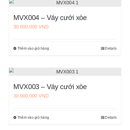
có
được
nhiều
chọn
MVX004 – Váy cưới xòe
biến
trên
30.000.000
VND
thể.
trang
Các
sản
tùy
phẩm
Thêm vào giỏ hàng
Details
Sản
chọn
phẩm
có
này
thể
có
được
nhiều
chọn
MVX003 – Váy cưới xòe
biến
trên
30.000.000
VND
thể.
trang
Các
sản
tùy
phẩm
Thêm vào giỏ hàng
Details
Sản
chọn
phẩm
có