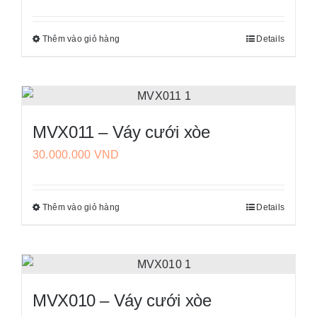
Các
sản
tùy
phẩm
Thêm vào giỏ hàng
Details
Sản
chọn
phẩm
có
này
thể
có
được
nhiều
chọn
MVX011 – Váy cưới xòe
biến
trên
30.000.000
VND
thể.
trang
Các
sản
tùy
phẩm
Thêm vào giỏ hàng
Details
Sản
chọn
phẩm
có
này
thể
có
được
nhiều
chọn
MVX010 – Váy cưới xòe
biến
trên