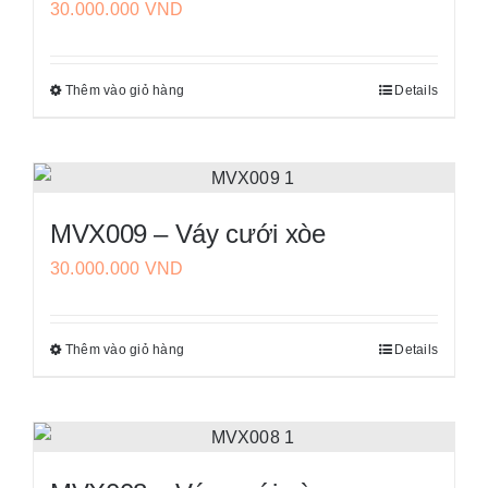
30.000.000
VND
thể.
trang
Các
sản
tùy
phẩm
Thêm vào giỏ hàng
Details
Sản
chọn
phẩm
có
này
thể
có
được
nhiều
chọn
MVX009 – Váy cưới xòe
biến
trên
30.000.000
VND
thể.
trang
Các
sản
tùy
phẩm
Thêm vào giỏ hàng
Details
Sản
chọn
phẩm
có
này
thể
có
được
nhiều
chọn