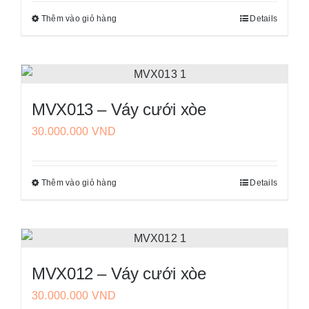
tùy
phẩm
Thêm vào giỏ hàng
Details
Sản
chọn
phẩm
có
này
thể
có
được
nhiều
chọn
MVX013 – Váy cưới xòe
biến
trên
30.000.000
VND
thể.
trang
Các
sản
tùy
phẩm
Thêm vào giỏ hàng
Details
Sản
chọn
phẩm
có
này
thể
có
được
nhiều
chọn
MVX012 – Váy cưới xòe
biến
trên
30.000.000
VND
thể.
trang