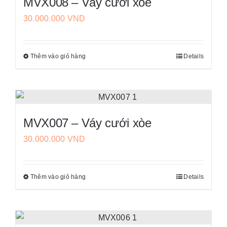
MVX008 – Váy cưới xòe
biến
trên
30.000.000
VND
thể.
trang
Các
sản
tùy
phẩm
Thêm vào giỏ hàng
Details
Sản
chọn
phẩm
có
này
thể
có
được
nhiều
chọn
MVX007 – Váy cưới xòe
biến
trên
30.000.000
VND
thể.
trang
Các
sản
tùy
phẩm
Thêm vào giỏ hàng
Details
Sản
chọn
phẩm
có
này
thể
có
được