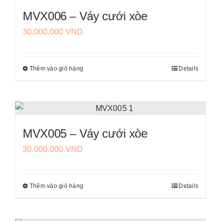
nhiều
chọn
MVX006 – Váy cưới xòe
biến
trên
30.000.000
VND
thể.
trang
Các
sản
tùy
phẩm
Thêm vào giỏ hàng
Details
Sản
chọn
phẩm
có
này
thể
có
được
nhiều
chọn
MVX005 – Váy cưới xòe
biến
trên
30.000.000
VND
thể.
trang
Các
sản
tùy
phẩm
Thêm vào giỏ hàng
Details
Sản
chọn
phẩm
có
này
thể