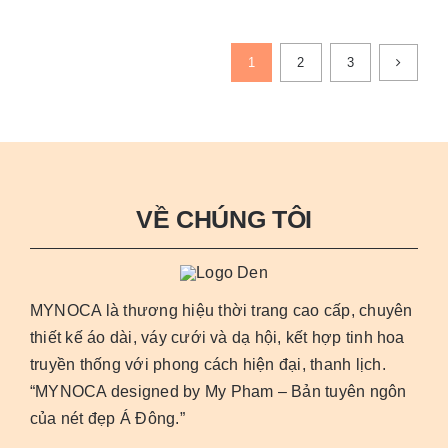
này
thể
có
được
1
2
3
nhiều
chọn
biến
trên
thể.
trang
Các
sản
tùy
phẩm
chọn
VỀ CHÚNG TÔI
có
thể
được
MYNOCA là thương hiệu thời trang cao cấp, chuyên
chọn
thiết kế áo dài, váy cưới và dạ hội, kết hợp tinh hoa
trên
truyền thống với phong cách hiện đại, thanh lịch.
trang
“MYNOCA designed by My Pham – Bản tuyên ngôn
sản
của nét đẹp Á Đông.”
phẩm