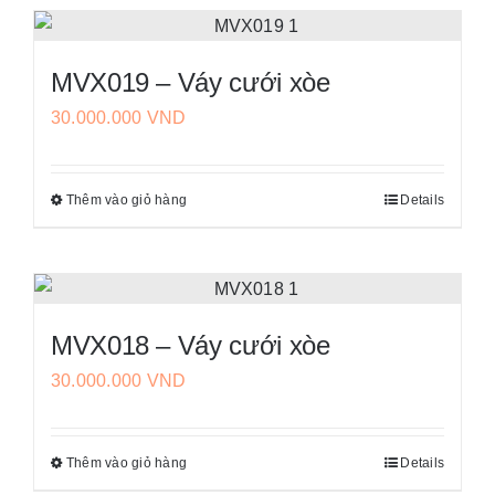
này
thể
có
được
nhiều
chọn
MVX019 – Váy cưới xòe
biến
trên
30.000.000
VND
thể.
trang
Các
sản
tùy
phẩm
Thêm vào giỏ hàng
Details
Sản
chọn
phẩm
có
này
thể
có
được
nhiều
chọn
MVX018 – Váy cưới xòe
biến
trên
30.000.000
VND
thể.
trang
Các
sản
tùy
phẩm
Thêm vào giỏ hàng
Details
Sản
chọn