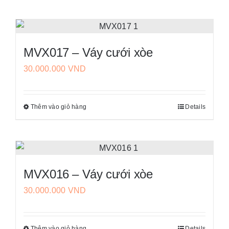
phẩm
có
này
thể
có
được
nhiều
chọn
MVX017 – Váy cưới xòe
biến
trên
30.000.000
VND
thể.
trang
Các
sản
tùy
phẩm
Thêm vào giỏ hàng
Details
Sản
chọn
phẩm
có
này
thể
có
được
nhiều
chọn
MVX016 – Váy cưới xòe
biến
trên
30.000.000
VND
thể.
trang
Các
sản
tùy
phẩm
Thêm vào giỏ hàng
Details