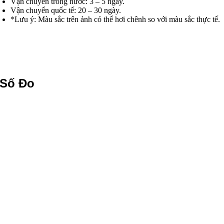
Vận chuyển trong nước: 3 – 5 ngày.
Vận chuyển quốc tế: 20 – 30 ngày.
*Lưu ý: Màu sắc trên ảnh có thể hơi chênh so với màu sắc thực tế.
 Số Đo