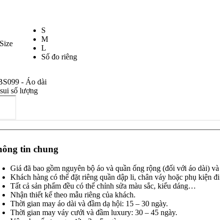
S
M
Size
L
Số đo riêng
S099 - Áo dài
 sui số lượng
ông tin chung
Giá đã bao gồm nguyên bộ áo và quần ống rộng (đối với áo dài) v
Khách hàng có thể đặt riêng quần dập li, chân váy hoặc phụ kiện đi
Tất cả sản phẩm đều có thể chỉnh sửa màu sắc, kiểu dáng…
Nhận thiết kế theo mẫu riêng của khách.
Thời gian may áo dài và đầm dạ hội: 15 – 30 ngày.
Thời gian may váy cưới và đầm luxury: 30 – 45 ngày.