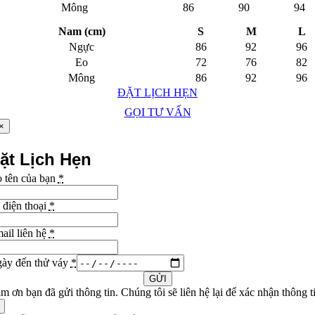
Mông
86
90
94
Nam (cm)
S
M
L
Ngực
86
92
96
Eo
72
76
82
Mông
86
92
96
ĐẶT LỊCH HẸN
GỌI TƯ VẤN
×
ặt Lịch Hẹn
 tên của bạn
*
 điện thoại
*
ail liên hệ
*
ày đến thử váy
*
GỬI
m ơn bạn đã gửi thông tin. Chúng tôi sẽ liên hệ lại để xác nhận thông t