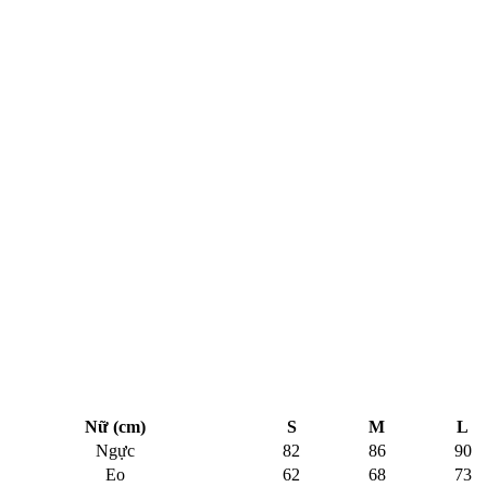
Nữ (cm)
S
M
L
Ngực
82
86
90
Eo
62
68
73