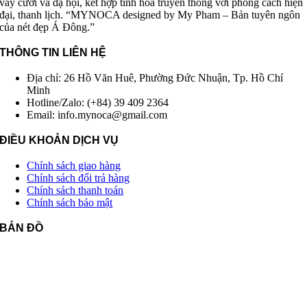
váy cưới và dạ hội, kết hợp tinh hoa truyền thống với phong cách hiện
đại, thanh lịch. “MYNOCA designed by My Pham – Bản tuyên ngôn
của nét đẹp Á Đông.”
THÔNG TIN LIÊN HỆ
Địa chỉ: 26 Hồ Văn Huê, Phường Đức Nhuận, Tp. Hồ Chí
Minh
Hotline/Zalo: (+84) 39 409 2364
Email: info.mynoca@gmail.com
ĐIỀU KHOẢN DỊCH VỤ
Chính sách giao hàng
Chính sách đổi trả hàng
Chính sách thanh toán
Chính sách bảo mật
BẢN ĐỒ