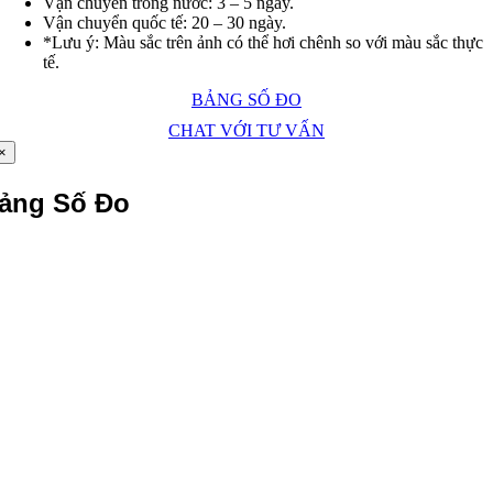
Vận chuyển trong nước: 3 – 5 ngày.
Vận chuyển quốc tế: 20 – 30 ngày.
*Lưu ý: Màu sắc trên ảnh có thể hơi chênh so với màu sắc thực
tế.
BẢNG SỐ ĐO
CHAT VỚI TƯ VẤN
×
ảng Số Đo