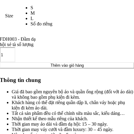
S
M
Size
L
Số đo riêng
FDH003 - Đầm dạ
hội xẻ tà số lượng
Thêm vào giỏ hàng
Thông tin chung
Giá đã bao gồm nguyên bộ áo và quần ống rộng (đối với áo dài)
và không bao gồm phụ kiện đi kèm.
Khách hàng có thể đặt riêng quần dập li, chân váy hoặc phụ
kiện đi kèm áo dài.
Tất cả sản phẩm đều có thể chỉnh sửa màu sắc, kiểu dáng…
Nhận thiết kế theo mẫu riêng của khách.
Thời gian may áo dài và đầm dạ hội: 15 – 30 ngày.
Thời gian may váy cưới và đầm luxury: 30 – 45 ngày.