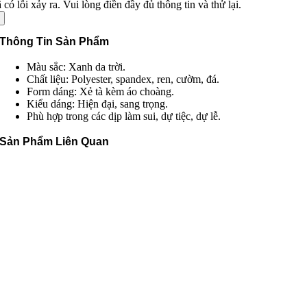
 có lỗi xảy ra. Vui lòng điền đầy đủ thông tin và thử lại.
Thông Tin Sản Phẩm
Màu sắc: Xanh da trời.
Chất liệu: Polyester, spandex, ren, cườm, đá.
Form dáng: Xẻ tà kèm áo choàng.
Kiểu dáng: Hiện đại, sang trọng.
Phù hợp trong các dịp làm sui, dự tiệc, dự lễ.
Sản Phẩm Liên Quan