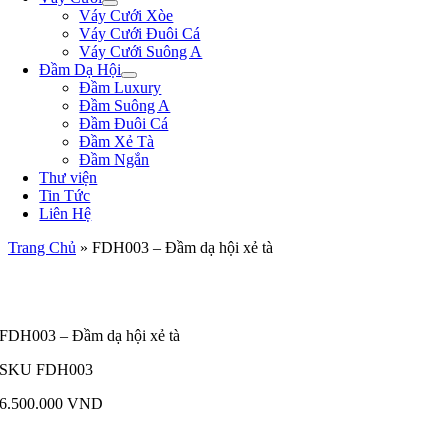
Váy Cưới Xòe
Váy Cưới Đuôi Cá
Váy Cưới Suông A
Đầm Dạ Hội
Đầm Luxury
Đầm Suông A
Đầm Đuôi Cá
Đầm Xẻ Tà
Đầm Ngắn
Thư viện
Tin Tức
Liên Hệ
Trang Chủ
»
FDH003 – Đầm dạ hội xẻ tà
FDH003 – Đầm dạ hội xẻ tà
SKU
FDH003
6.500.000
VND